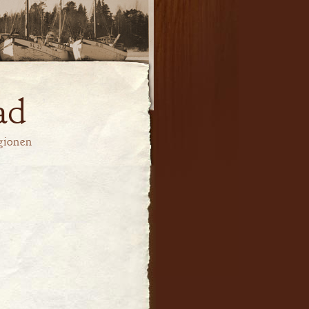
ad
gionen