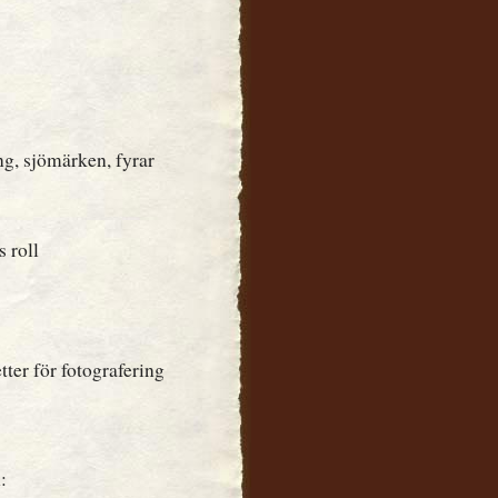
g, sjömärken, fyrar
 roll
tter för fotografering
: