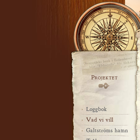
Projektet
Loggbok
Vad vi vill
Galtströms hamn