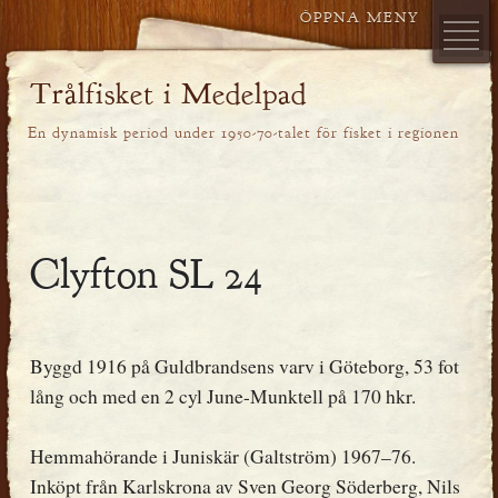
Trålfisket i Medelpad
En dynamisk period under 1950-70-talet för fisket i regionen
Clyfton SL 24
Byggd 1916 på Guldbrandsens varv i Göteborg, 53 fot
lång och med en 2 cyl June-Munktell på 170 hkr.
Hemmahörande i Juniskär (Galtström) 1967–76.
Inköpt från Karlskrona av Sven Georg Söderberg, Nils