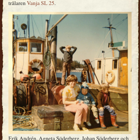
trålaren
Vanja SL 25
.
Erik Andrén, Agneta Söderberg, Johan Söderberg och