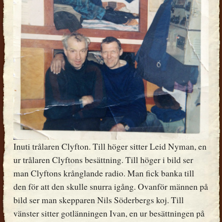
Inuti trålaren Clyfton. Till höger sitter Leid Nyman, en
ur trålaren Clyftons besättning. Till höger i bild ser
man Clyftons krånglande radio. Man fick banka till
den för att den skulle snurra igång. Ovanför männen på
bild ser man skepparen Nils Söderbergs koj. Till
vänster sitter gotlänningen Ivan, en ur besättningen på