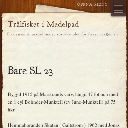
Trålfisket i Medelpad
En dynamisk period under 1950-70-talet för fisket i regionen
Bare SL 23
Byggd 1915 på Marstrands varv, längd 47 fot och med
en 1 cyl Bolinder-Munktell (ev June-Munktell) på 75
hkr.
Hemmahörande i Skatan ( Galtström ) 1962 med Jonas